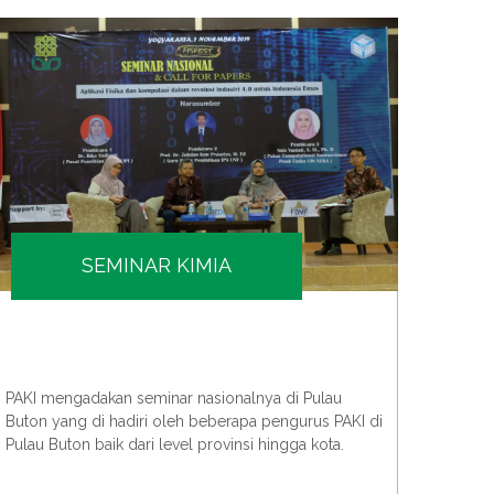
SEMINAR KIMIA
PAKI m
PAKI mengadakan seminar nasionalnya di Pulau
bersa
Buton yang di hadiri oleh beberapa pengurus PAKI di
teknol
Pulau Buton baik dari level provinsi hingga kota.