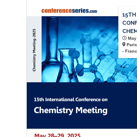
15TH
CONF
CHEM
May 
Paris
- Fran