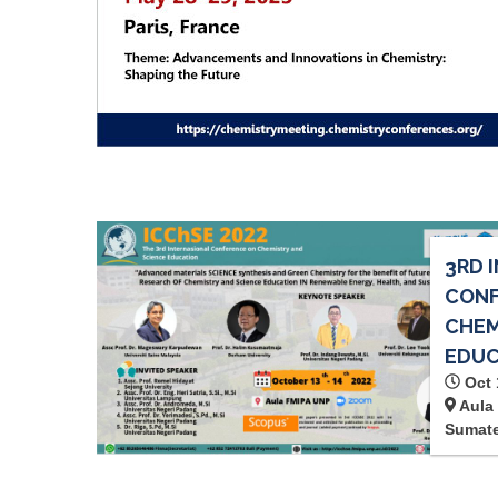
3RD 
CONF
CHEM
EDUC
Oct 
Aula 
Sumate