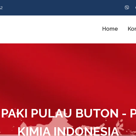
52
Home
Ko
 PAKI PULAU BUTON - 
KIMIA INDONESIA