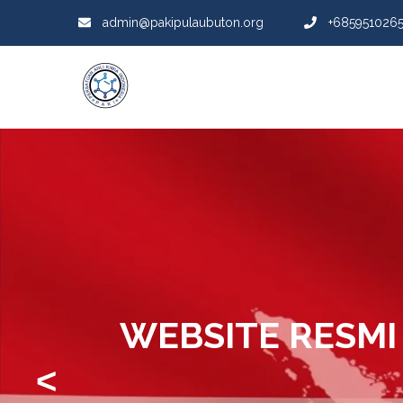
admin@pakipulaubuton.org
+685951026
WEBSITE RESMI
<