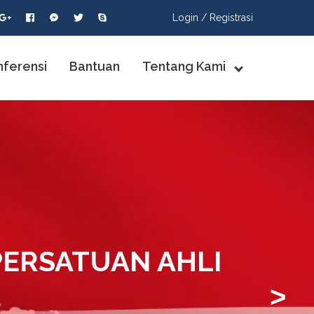
Login /
Registrasi
nferensi
Bantuan
Tentang Kami
PERSATUAN AHLI
>