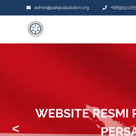
admin@pakipulaubuton.org
+685951026
WEBSITE RESMI
<
PERSA