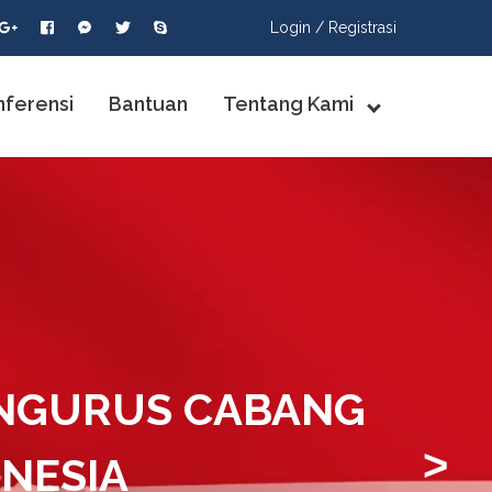
Login /
Registrasi
nferensi
Bantuan
Tentang Kami
ENGURUS CABANG
>
ONESIA