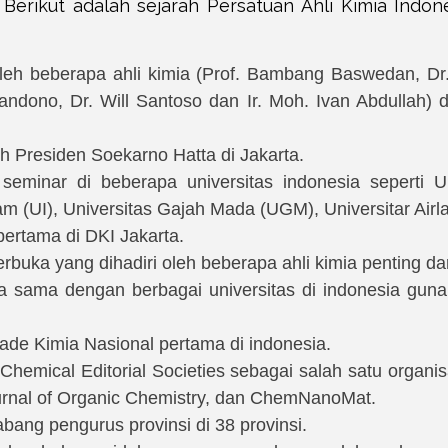
Berikut adalah sejarah Persatuan Ahli Kimia Indon
oleh beberapa ahli kimia (Prof. Bambang Baswedan, Dr
ndono, Dr. Will Santoso dan Ir. Moh. Ivan Abdullah) 
 Presiden Soekarno Hatta di Jakarta.
minar di beberapa universitas indonesia seperti Un
am (UI), Universitas Gajah Mada (UGM), Universitar Air
ertama di DKI Jakarta.
buka yang dihadiri oleh beberapa ahli kimia penting dar
ja sama dengan berbagai universitas di indonesia g
de Kimia Nasional pertama di indonesia.
hemical Editorial Societies sebagai salah satu organi
ournal of Organic Chemistry, dan ChemNanoMat.
ang pengurus provinsi di 38 provinsi.