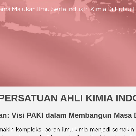
ama Majukan Ilmu Serta Industri Kimia Di Pulau 
 PERSATUAN AHLI KIMIA IN
n: Visi PAKI dalam Membangun Masa 
makin kompleks, peran ilmu kimia menjadi semakin