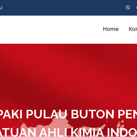
52
Home
Ko
 PAKI PULAU BUTON P
TUAN AHLI KIMIA IND