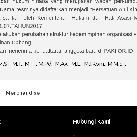
badan hukum nirlaba yang merupakan wadah perkumpul
 Nama resminya didaftarkan menjadi “Persatuan Ahli Kim
disahkan oleh Kementerian Hukum dan Hak Asasi M
1.07.TAHUN2017.
lakukan perubahan struktur kepemimpinan organisasi y
inan Cabang.
an menerima pendaftaran anggota baru di PAKI.OR.ID
M.Si., M.T., M.H., M.Pd., M.Ak., M.E., M.I.Kom., M.M.S.I.
Merchandise
k
Hubungi Kami