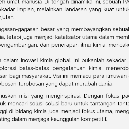
oleh umat manusia. Di tengah dinamika ini, sebuah
n sekadar impian, melainkan landasan yang kuat un
jutan.
da gagasan-gagasan besar yang membayangkan sebua
, tetapi juga menjadi katalisator utama dalam memb
, pengembangan, dan penerapan ilmu kimia, mencak
dalam inovasi kimia global. Ini bukanlah sekadar 
lorasi batas-batas pengetahuan kimia, menerob
r bagi masyarakat. Visi ini memacu para ilmuwan da
erobosan-terobosan yang dapat merubah dunia.
muskan misi yang menginspirasi. Dengan fokus p
tuk mencari solusi-solusi baru untuk tantangan-ta
inggi di bidang kimia juga menjadi fokus utama, m
ting dalam menjaga keunggulan kompetitif.